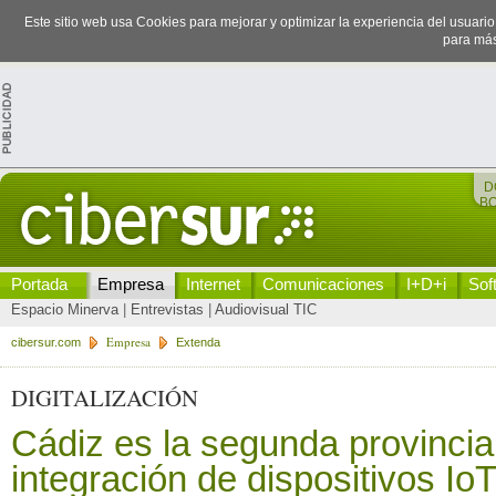
Este sitio web usa Cookies para mejorar y optimizar la experiencia del usuari
para más
D
B
Portada
Empresa
Internet
Comunicaciones
I+D+i
Sof
Espacio Minerva
|
Entrevistas
|
Audiovisual TIC
Empresa
cibersur.com
Extenda
DIGITALIZACIÓN
Cádiz es la segunda provincia
integración de dispositivos IoT