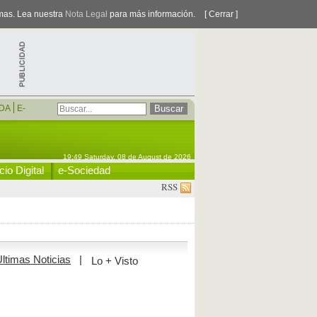
smas. Lea nuestra
Nota Legal
para más información.
[ Cerrar ]
DA
E-
19:49 Saturday, 08 de August de 2026
io Digital
e-Sociedad
RSS
ltimas Noticias
|
Lo + Visto