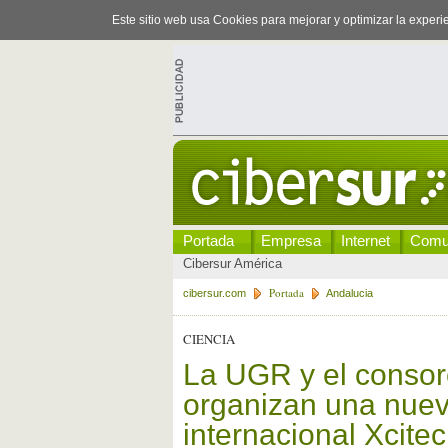
Este sitio web usa Cookies para mejorar y optimizar la exper
Portada
Empresa
Internet
Comu
Cibersur América
Portada
cibersur.com
Andalucia
CIENCIA
La UGR y el conso
organizan una nuev
internacional Xcite