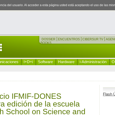
iencia del usuario. Al acceder a esta página usted está aceptando el uso de las mi
DOSSIER
ENCUENTROS
CIBERSUR TV
AGEN
BOOKS
nicaciones
I+D+i
Software
Hardware
i-Administración
Oc
rcio IFMIF-DONES
Flash Ú
a edición de la escuela
ch School on Science and