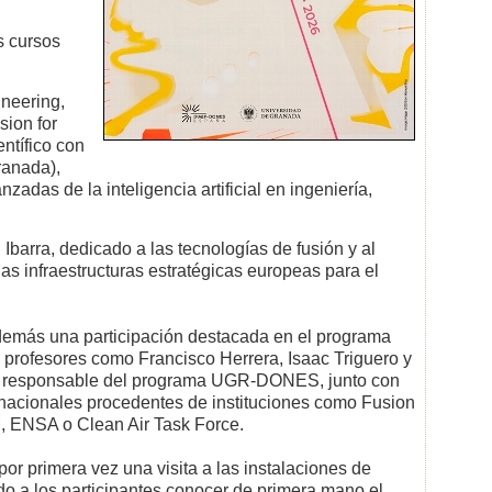
s cursos
ineering,
sion for
ntífico con
ranada),
adas de la inteligencia artificial en ingeniería,
Ibarra, dedicado a las tecnologías de fusión y al
s infraestructuras estratégicas europeas para el
demás una participación destacada en el programa
 y profesores como Francisco Herrera, Isaac Triguero y
a y responsable del programa UGR-DONES, junto con
ernacionales procedentes de instituciones como Fusion
, ENSA o Clean Air Task Force.
or primera vez una visita a las instalaciones de
 a los participantes conocer de primera mano el