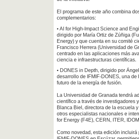
El programa de este año combina do
complementarios:
• AI for High-Impact Science and Eng
dirigido por María Ortiz de Zúñiga (Fu
Energy) y que cuenta en su comité cie
Francisco Herrera (Universidad de G
centrado en las aplicaciones más avanz
ciencia e infraestructuras científicas.
• DONES in Depth, dirigido por Ángel 
desarrollo de IFMIF-DONES, una de la
futuro de la energía de fusión.
La Universidad de Granada tendrá a
científico a través de investigadores
Blanca Biel, directora de la escuel
otros especialistas nacionales e int
for Energy (F4E), CERN, ITER, IDOM
Como novedad, esta edición incluirá p
IFMIF-DONES en Escúzar, permitiendo