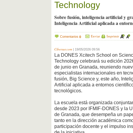
Technology
Sobre fusión, inteligencia artificial y gr
Inteligencia Artificial aplicada a entorn
Enviar
Imprimir
Comentarios
0
Cibersur.com
|
19/05/2026 09:56
La DONES Xcitech School on Scien
Technology celebrará su edición 2026
de junio en Granada, reuniendo nue
especialistas internacionales en tecn
fusión, Big Science y, este año, Intel
Artificial aplicada a entornos científic
tecnológicos.
La escuela está organizada conjunt
desde 2023 por IFMIF-DONES y la U
de Granada, que desempeña un papel
tanto en la dirección académica como
participación docente y el impulso ins
de la iniciativa.