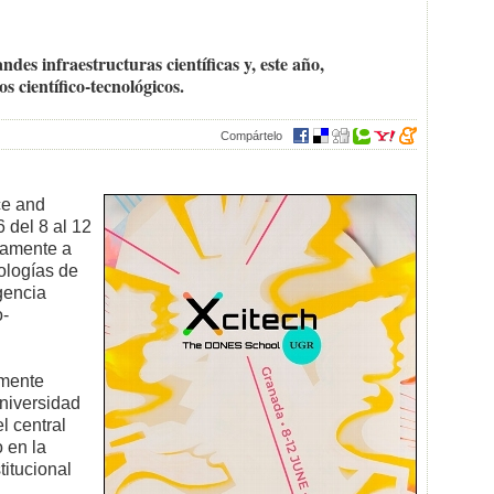
andes infraestructuras científicas y, este año,
os científico-tecnológicos.
Compártelo
ce and
 del 8 al 12
vamente a
ologías de
igencia
o-
amente
niversidad
 central
 en la
titucional