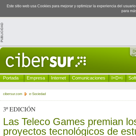
Este sitio web usa Cookies para mejorar y optimizar la experiencia del usuari
para más
D
B
Portada
Empresa
Internet
Comunicaciones
I+D+i
Sof
cibersur.com
e-Sociedad
3º EDICIÓN
Las Teleco Games premian lo
proyectos tecnológicos de est