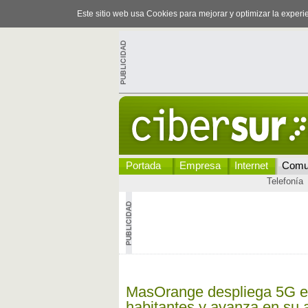
Este sitio web usa Cookies para mejorar y optimizar la exper
Portada
Empresa
Internet
Comu
Telefonía
MasOrange despliega 5G e
habitantes y avanza en su a