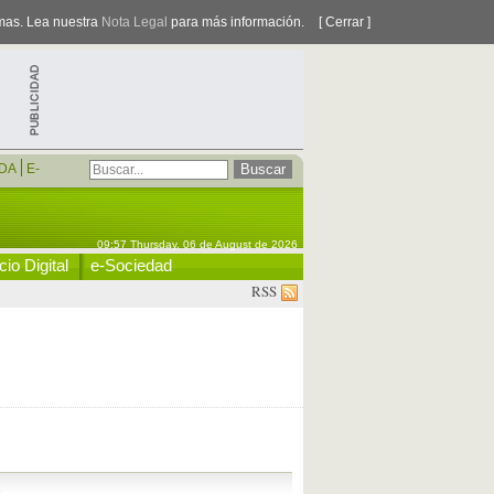
smas. Lea nuestra
Nota Legal
para más información.
[ Cerrar ]
DA
E-
09:57 Thursday, 06 de August de 2026
io Digital
e-Sociedad
RSS