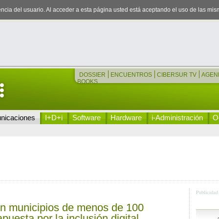
iencia del usuario. Al acceder a esta página usted está aceptando el uso de las mi
DOSSIER
ENCUENTROS
CIBERSUR TV
AGEN
BOOKS
nicaciones
I+D+i
Software
Hardware
i-Administración
Oc
Publicidad
n municipios de menos de 100
puesta por la inclusión digital