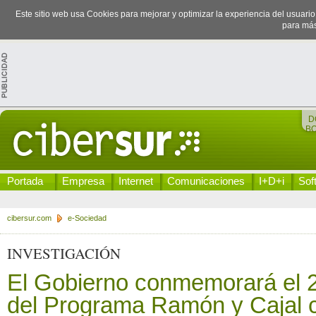
Este sitio web usa Cookies para mejorar y optimizar la experiencia del usuari
para más
D
B
Portada
Empresa
Internet
Comunicaciones
I+D+i
Sof
cibersur.com
e-Sociedad
INVESTIGACIÓN
El Gobierno conmemorará el 2
del Programa Ramón y Cajal 