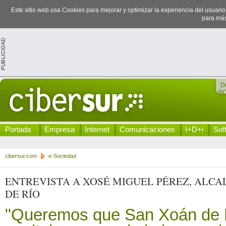
Este sitio web usa Cookies para mejorar y optimizar la experiencia del usuari
para más
D
B
Portada
Empresa
Internet
Comunicaciones
I+D+i
Sof
cibersur.com
e-Sociedad
ENTREVISTA A XOSÉ MIGUEL PÉREZ, ALCA
DE RÍO
"Queremos que San Xoán de R