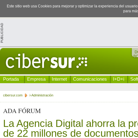
Este sitio web usa Cookies para mejorar y optimizar la experiencia del usuari
para más
D
B
Portada
Empresa
Internet
Comunicaciones
I+D+i
Sof
cibersur.com
i-Administración
ADA FÓRUM
La Agencia Digital ahorra la p
de 22 millones de documentos