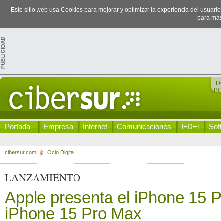
Este sitio web usa Cookies para mejorar y optimizar la experiencia del usuari
para más
D
B
Portada
Empresa
Internet
Comunicaciones
I+D+i
Sof
cibersur.com
Ocio Digital
LANZAMIENTO
Apple presenta el iPhone 15 P
iPhone 15 Pro Max