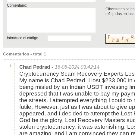
Comentario:
Cibersur no se ha
reflejadas en los
Introduce el código:
Comentarios - total 1
-
1
Chad Pedrad
16-08-2024 03:42:14
Cryptocurrency Scam Recovery Experts Los
My name is Chad Pedrad. I lost $233,000 in c
being misled by an Indian USDT investing fi
depressed that I was unable to pay my pay
the streets. I attempted everything I could to r
futile. However, just as I was about to give up
appeared, and I decided to attempt the Lost
God be the glory, Lost Recovery Masters suc
stolen cryptocurrency; it was astonishing. L
are amazing, and I am convinced they can re