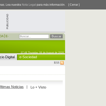
smas. Lea nuestra
Nota Legal
para más información.
[ Cerrar ]
DA
E-
07:48 Thursday, 06 de August de 2026
io Digital
e-Sociedad
RSS
ltimas Noticias
|
Lo + Visto