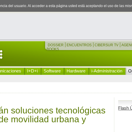
iencia del usuario. Al acceder a esta página usted está aceptando el uso de las mi
DOSSIER
ENCUENTROS
CIBERSUR TV
AGEN
BOOKS
nicaciones
I+D+i
Software
Hardware
i-Administración
Oc
án soluciones tecnológicas
Flash Ú
 de movilidad urbana y