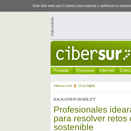
Este sitio web usa Cookies para mejorar y optimizar la exper
Portada
Empresa
Internet
Comu
cibersur.com
Ocio Digital
HACKATHON MOBILITY
Profesionales idear
para resolver retos
sostenible