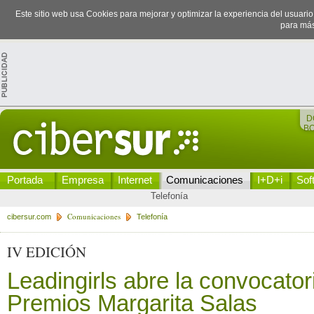
Este sitio web usa Cookies para mejorar y optimizar la experiencia del usuari
para más
D
B
Portada
Empresa
Internet
Comunicaciones
I+D+i
Sof
Telefonía
Comunicaciones
cibersur.com
Telefonía
IV EDICIÓN
Leadingirls abre la convocator
Premios Margarita Salas