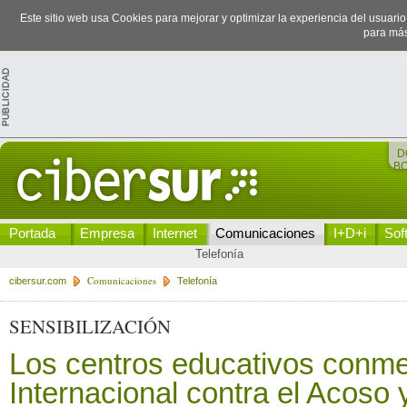
Este sitio web usa Cookies para mejorar y optimizar la experiencia del usuari
para más
D
B
Portada
Empresa
Internet
Comunicaciones
I+D+i
Sof
Telefonía
Comunicaciones
cibersur.com
Telefonía
SENSIBILIZACIÓN
Los centros educativos conm
Internacional contra el Acoso y