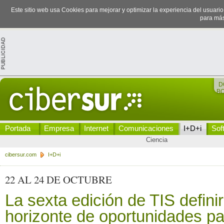
Este sitio web usa Cookies para mejorar y optimizar la experiencia del usuari
para más
D
B
Portada
Empresa
Internet
Comunicaciones
I+D+i
Sof
Ciencia
cibersur.com
I+D+i
22 AL 24 DE OCTUBRE
La sexta edición de TIS defini
horizonte de oportunidades pa