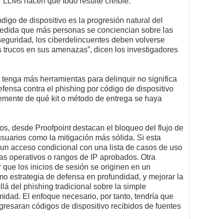
 LLMs hacen que todo resulte creíble.
igo de dispositivo es la progresión natural del
medida que más personas se conciencian sobre las
 seguridad, los ciberdelincuentes deben volverse
 trucos en sus amenazas”, dicen los investigadores
 tenga más herramientas para delinquir no significa
efensa contra el phishing por código de dispositivo
emente de qué kit o método de entrega se haya
s, desde Proofpoint destacan el bloqueo del flujo de
usuarios como la mitigación más sólida. Si esta
e un acceso condicional con una lista de casos de uso
as operativos o rangos de IP aprobados. Otra
 que los inicios de sesión se originen en un
mo estrategia de defensa en profundidad, y mejorar la
lá del phishing tradicional sobre la simple
midad. El enfoque necesario, por tanto, tendría que
ngresaran códigos de dispositivo recibidos de fuentes