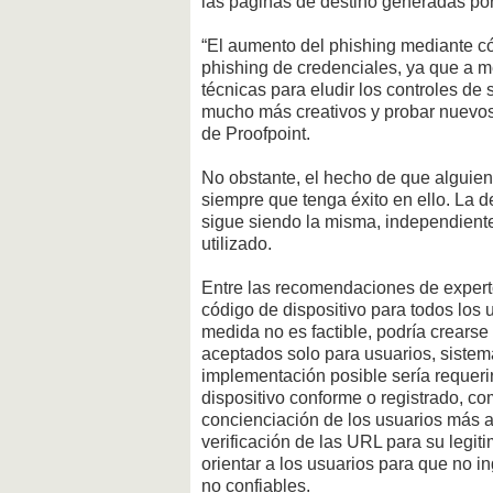
las páginas de destino generadas por
“El aumento del phishing mediante cód
phishing de credenciales, ya que a 
técnicas para eludir los controles de
mucho más creativos y probar nuevos
de Proofpoint.
No obstante, el hecho de que alguien
siempre que tenga éxito en ello. La d
sigue siendo la misma, independient
utilizado.
Entre las recomendaciones de experto
código de dispositivo para todos los 
medida no es factible, podría crears
aceptados solo para usuarios, sistem
implementación posible sería requerir
dispositivo conforme o registrado, co
concienciación de los usuarios más al
verificación de las URL para su legiti
orientar a los usuarios para que no i
no confiables.