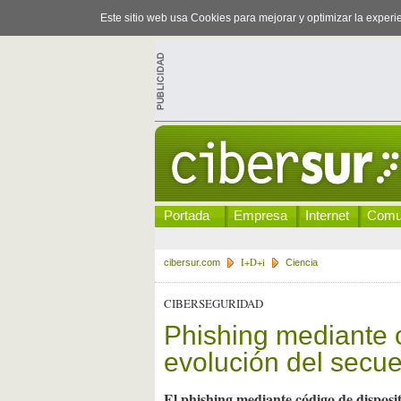
Este sitio web usa Cookies para mejorar y optimizar la exper
Portada
Empresa
Internet
Comu
I+D+i
cibersur.com
Ciencia
CIBERSEGURIDAD
Phishing mediante c
evolución del secue
El phishing mediante código de disposit