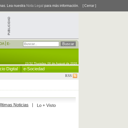
smas. Lea nuestra
Nota Legal
para más información.
[ Cerrar ]
DA
E-
23:52 Thursday, 06 de August de 2026
io Digital
e-Sociedad
RSS
ltimas Noticias
|
Lo + Visto