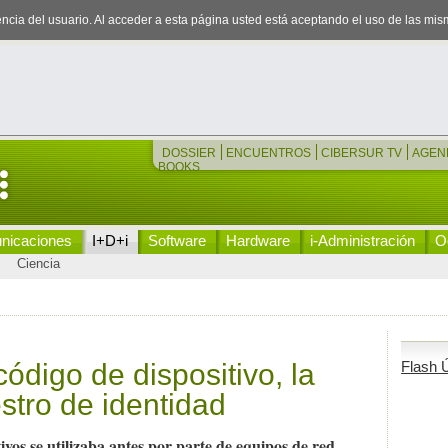
iencia del usuario. Al acceder a esta página usted está aceptando el uso de las mi
DOSSIER
ENCUENTROS
CIBERSUR TV
AGEN
BOOKS
nicaciones
I+D+i
Software
Hardware
i-Administración
Oc
Ciencia
ódigo de dispositivo, la
Flash Ú
stro de identidad
ivos se utilizaba antes por parte de equipos de red