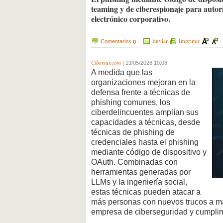
teaming y de ciberespionaje para autori
electrónico corporativo.
Enviar
Imprimir
Comentarios
0
Cibersur.com
|
19/05/2026 10:08
A medida que las
organizaciones mejoran en la
defensa frente a técnicas de
phishing comunes, los
ciberdelincuentes amplían sus
capacidades a técnicas, desde
técnicas de phishing de
credenciales hasta el phishing
mediante código de dispositivo y
OAuth. Combinadas con
herramientas generadas por
LLMs y la ingeniería social,
estas técnicas pueden atacar a
más personas con nuevos trucos a ma
empresa de ciberseguridad y cumplim