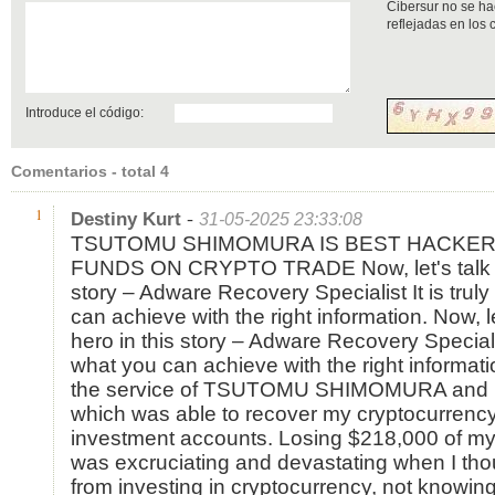
Cibersur no se ha
reflejadas en los
Introduce el código:
Comentarios - total 4
-
1
Destiny Kurt
31-05-2025 23:33:08
TSUTOMU SHIMOMURA IS BEST HACKER
FUNDS ON CRYPTO TRADE Now, let's talk ab
story – Adware Recovery Specialist It is tru
can achieve with the right information. Now, l
hero in this story – Adware Recovery Specialis
what you can achieve with the right information
the service of TSUTOMU SHIMOMURA and hi
which was able to recover my cryptocurrency
investment accounts. Losing $218,000 of m
was excruciating and devastating when I tho
from investing in cryptocurrency, not knowing 