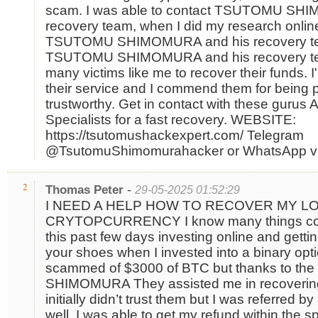
scam. I was able to contact TSUTOMU SH
recovery team, when I did my research onli
TSUTOMU SHIMOMURA and his recovery team
TSUTOMU SHIMOMURA and his recovery tea
many victims like me to recover their funds. I'm
their service and I commend them for being 
trustworthy. Get in contact with these guru
Specialists for a fast recovery. WEBSITE:
https://tsutomushackexpert.com/ Telegram
@TsutomuShimomurahacker or WhatsApp vi
-
2
Thomas Peter
29-05-2025 01:52:29
I NEED A HELP HOW TO RECOVER MY L
CRYTOPCURRENCY I know many things cou
this past few days investing online and gettin
your shoes when I invested into a binary opt
scammed of $3000 of BTC but thanks to th
SHIMOMURA They assisted me in recovering
initially didn’t trust them but I was referred by
well. I was able to get my refund within the 