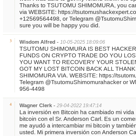
Thanks to TSUTOMU SHIMOMURA, you can 
via WEBSITE: https://tsutomushackexpert.c
+12569564498, or Telegram @TsutomuShim
sure you will be happy you did.
-
3
Wisdom Alfred
10-05-2025 18:09:06
TSUTOMU SHIMOMURA IS BEST HACKER
FUNDS ON CRYPTO TRADE DO YOU LO
YOU WANT TO RECOVERY YOUR STOLEN B
GOT MY LOST BITCOIN BACK ALL THAN
SHIMOMURA VIA. WEBSITE: https://tsutomu
Telegram @TsutomuShimomurahacker or Wha
956-4498
-
4
Wagner Clerk
29-04-2022 19:47:14
La inversión en Bitcoin ha cambiado mi vida 
bitcoin con el Sr. Anderson Carl. Es un come
me ayudó a intercambiar mi bitcoin y tambié
usted. Mi primera inversión con Anderson C