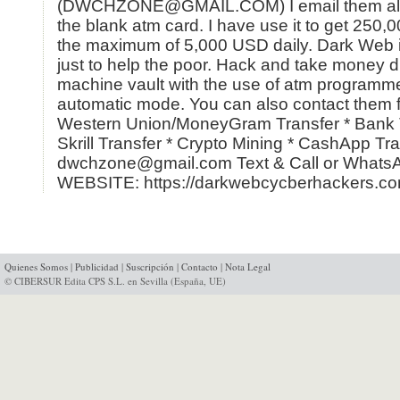
(DWCHZONE@GMAIL.COM) I email them als
the blank atm card. I have use it to get 250,0
the maximum of 5,000 USD daily. Dark Web is
just to help the poor. Hack and take money d
machine vault with the use of atm programme
automatic mode. You can also contact them f
Western Union/MoneyGram Transfer * Bank T
Skrill Transfer * Crypto Mining * CashApp Tra
dwchzone@gmail.com Text & Call or What
WEBSITE: https://darkwebcycberhackers.c
Quienes Somos
|
Publicidad
|
Suscripción
|
Contacto
|
Nota Legal
© CIBERSUR Edita CPS S.L. en Sevilla (España, UE)