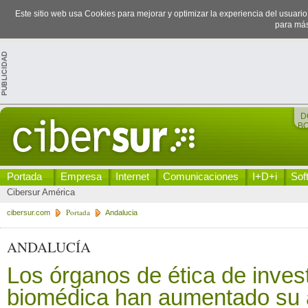
Este sitio web usa Cookies para mejorar y optimizar la experiencia del usuari
para más
D
B
Portada
Empresa
Internet
Comunicaciones
I+D+i
Sof
Cibersur América
Portada
cibersur.com
Andalucia
ANDALUCÍA
Los órganos de ética de inves
biomédica han aumentado su a