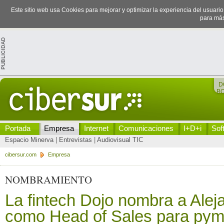
Este sitio web usa Cookies para mejorar y optimizar la experiencia del usuari
para más
D
B
Portada
Empresa
Internet
Comunicaciones
I+D+i
Sof
Espacio Minerva
|
Entrevistas
|
Audiovisual TIC
cibersur.com
Empresa
NOMBRAMIENTO
La fintech Dojo nombra a Ale
como Head of Sales para pym