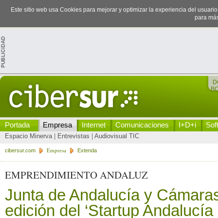
Este sitio web usa Cookies para mejorar y optimizar la experiencia del usuari
para más
D
B
Portada
Empresa
Internet
Comunicaciones
I+D+i
Sof
Espacio Minerva
|
Entrevistas
|
Audiovisual TIC
Empresa
cibersur.com
Extenda
EMPRENDIMIENTO ANDALUZ
Junta de Andalucía y Cámaras 
edición del ‘Startup Andalucí