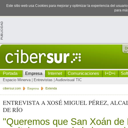
Este sitio web usa Cookies para mejorar y optimizar la experiencia del usuari
para más
D
B
Portada
Empresa
Internet
Comunicaciones
I+D+i
Sof
Espacio Minerva
|
Entrevistas
|
Audiovisual TIC
Empresa
cibersur.com
Extenda
ENTREVISTA A XOSÉ MIGUEL PÉREZ, ALCA
DE RÍO
"Queremos que San Xoán de R